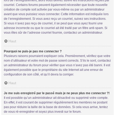
lors de l’enregistrement, alors vous devrez suivre les instructions reçues par
courriel. Certains forums peuvent également nécessiter que toute nouvelle
création de compte soit activée par vous-même ou par un administrateur
avant que vous puissiez vous connecter. Cette information est indiquée lors
de l’enregistrement. Si vous avez reçu un courriel, suivez ses instructions.
Si vous n’avez pas reçu de courriel, il se peut que vous ayez fourni une
adresse incorrecte ou que le courriel ait été traité par un filtre anti-spam. Si
vous êtes sûr de l’adresse courriel fournie, contactez un administrateur.
Trans District
Haut
Forum d'information sur les transidentités masculines FtM/FtX/Ft*
Pourquoi ne puis-je pas me connecter ?
Plusieurs raisons pourraient expliquer cela. Premièrement, vérifiez que votre
nom d’utilisateur et votre mot de passe soient corrects. S’ils le sont, contactez
un administrateur du forum pour vérifier que vous n’avez pas été banni. Il est
également possible que le propriétaire du site Internet ait une erreur de
configuration de son côté, et qu’il devra la corriger.
Haut
Je me suis enregistré par le passé mais je ne peux plus me connecter ?!
Il est possible qu’un administrateur ait désactivé ou supprimé votre compte.
En effet, il est courant de supprimer régulièrement les membres ne postant
pas pour réduire la taille de la base de données. Si cela vous arrive, tentez
de vous ré-enregistrer et soyez plus investi sur le forum.