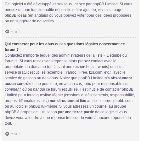
Ce logiciel a été développé et mis sous licence par phpBB Limited. Si vous
pensez qu’une fonctionnalité nécessite d’être ajoutée, visitez la page
phpBB Ideas
(en anglais) où vous pouvez voter pour des idées proposées
ou en suggérer de nouvelles.
Haut
Qui contacter pour les abus ou les questions légales concernant ce
forum ?
Contactez n’importe lequel des administrateurs de la liste « L’équipe du
forum ». Si vous restez sans réponse alors prenez contact avec le
propriétaire du domaine (en faisant une
recherche sur whois
) ou si un
service gratuit est utilisé (exemple : Yahoo!, Free, f2s.com, etc.), avec le
service de gestion ou des abus. Notez que phpBB Limited
n’a absolument
aucun contrôle
et ne peut être, en aucun cas, tenu pour responsable sur
comment
,
où
ou
par qui
ce forum est utilisé. Il est inutile de contacter phpBB
Limited pour toute question légale (cessions et désistements, responsabilité,
propos diffamatoires, etc.)
non directement liée
au site Internet phpbb.com
ou au logiciel phpBB lui-même. Si vous adressez un courriel au groupe
phpBB à propos de l’utilisation
par une tierce partie
de ce logiciel vous
devez vous attendre à une réponse très courte voire à aucune réponse du
tout.
Haut