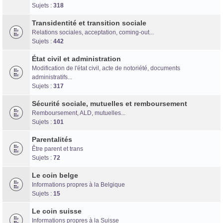
Forum d'information sur les transidentités masculines FtM/FtX/Ft*
Sujets :
318
Transidentité et transition sociale
Relations sociales, acceptation, coming-out...
Sujets :
442
État civil et administration
Modification de l'état civil, acte de notoriété, documents
administratifs...
Sujets :
317
Sécurité sociale, mutuelles et remboursement
Remboursement, ALD, mutuelles...
Sujets :
101
Parentalités
Être parent et trans
Sujets :
72
Le coin belge
Informations propres à la Belgique
Sujets :
15
Le coin suisse
Informations propres à la Suisse