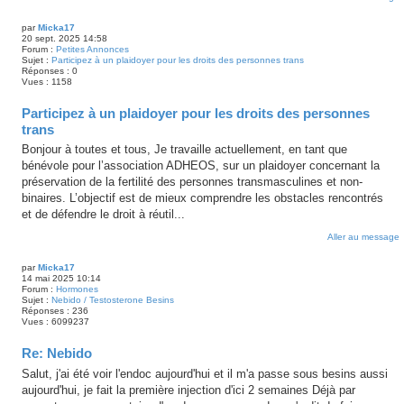
par
Micka17
20 sept. 2025 14:58
Forum :
Petites Annonces
Sujet :
Participez à un plaidoyer pour les droits des personnes trans
Réponses :
0
Vues :
1158
Participez à un plaidoyer pour les droits des personnes
trans
Bonjour à toutes et tous, Je travaille actuellement, en tant que
bénévole pour l’association ADHEOS, sur un plaidoyer concernant la
préservation de la fertilité des personnes transmasculines et non-
binaires. L’objectif est de mieux comprendre les obstacles rencontrés
et de défendre le droit à réutil...
Aller au message
par
Micka17
14 mai 2025 10:14
Forum :
Hormones
Sujet :
Nebido / Testosterone Besins
Réponses :
236
Vues :
6099237
Re: Nebido
Salut, j'ai été voir l'endoc aujourd'hui et il m'a passe sous besins aussi
aujourd'hui, je fait la première injection d'ici 2 semaines Déjà par