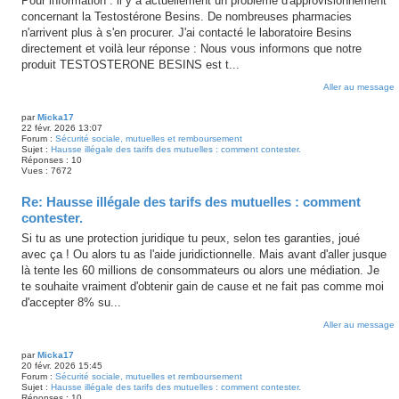
Pour information : il y a actuellement un problème d'approvisionnement
concernant la Testostérone Besins. De nombreuses pharmacies
n'arrivent plus à s'en procurer. J'ai contacté le laboratoire Besins
directement et voilà leur réponse : Nous vous informons que notre
produit TESTOSTERONE BESINS est t...
Aller au message
par
Micka17
22 févr. 2026 13:07
Forum :
Sécurité sociale, mutuelles et remboursement
Sujet :
Hausse illégale des tarifs des mutuelles : comment contester.
Réponses :
10
Vues :
7672
Re: Hausse illégale des tarifs des mutuelles : comment
contester.
Si tu as une protection juridique tu peux, selon tes garanties, joué
avec ça ! Ou alors tu as l'aide juridictionnelle. Mais avant d'aller jusque
là tente les 60 millions de consommateurs ou alors une médiation. Je
te souhaite vraiment d'obtenir gain de cause et ne fait pas comme moi
d'accepter 8% su...
Aller au message
par
Micka17
20 févr. 2026 15:45
Forum :
Sécurité sociale, mutuelles et remboursement
Sujet :
Hausse illégale des tarifs des mutuelles : comment contester.
Réponses :
10