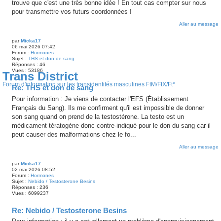
trouve que c'est une très bonne idée ! En tout cas compter sur nous
pour transmettre vos futurs coordonnées !
Aller au message
par
Micka17
06 mai 2026 07:42
Forum :
Hormones
Sujet :
THS et don de sang
Réponses :
46
Vues :
53186
Trans District
Forum d'information sur les transidentités masculines FtM/FtX/Ft*
Re: THS et don de sang
Pour information : Je viens de contacter l'EFS (Établissement
Français du Sang). Ils me confirment qu'il est impossible de donner
son sang quand on prend de la testostérone. La testo est un
médicament tératogène donc contre-indiqué pour le don du sang car il
peut causer des malformations chez le fo...
Aller au message
par
Micka17
02 mai 2026 08:52
Forum :
Hormones
Sujet :
Nebido / Testosterone Besins
Réponses :
236
Vues :
6099237
Re: Nebido / Testosterone Besins