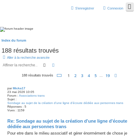
S’enregistrer
Connexion
Index du forum
188 résultats trouvés
Aller à la recherche avancée
Rechercher
Recherche avancée
Page
1
sur
19
1
2
3
4
5
19
Suivante
188 résultats trouvés
…
par
Micka17
23 mai 2026 10:05
Forum :
Associations trans
Sujet :
Sondage au sujet de la création d'une ligne d'écoute dédiée aux personnes trans
Réponses :
5
Vues :
1159
Re: Sondage au sujet de la création d'une ligne d'écoute
dédiée aux personnes trans
Pour etre dans le milieu associatif et gérer énormément de chose je