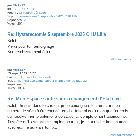
par
Micka17
09 déc. 2025 18:33
Forum :
Chirurgies génitales
Sujet :
Hystérectomie 5 septembre 2025 CHU Lille
Réponses :
3
Vues :
2074
Re: Hystérectomie 5 septembre 2025 CHU Lille
Salut,
Merci pour ton témoignage !
Bon rétablissement à toi !
Aller au message
par
Micka17
25 sept. 2025 15:55
Forum :
État civil et administration
Sujet :
Mon Espace santé suite à changement d'Etat civil
Réponses :
3
Vues :
1974
Re: Mon Espace santé suite à changement d'Etat civil
Salut, Je suis dans le cas ou, je ne peux guère le créer car mon
numéro de sécu à été changé, ça doit faire plus d'un an que j'attends
qui résolve mon problème, à ce stade j'ai complètement abandonné.
J'espère qu'ils seront plus rapide pour toi, je te souhaite bon courage
avec eux, je suivrais ton p...
Aller au message