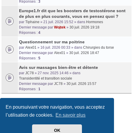
Réponses :
3
Europe1.fr dit que les boosters de testostérone sont
de plus en plus courants, vous en pensez quoi ?
par
Tiphaine
» 21 juil. 2026 15:52 » dans
Hormones
Dernier message par
Wojtek
»
30 juil. 2026 19:18
Réponses :
4
Questionnement sur ma poitrine
par
Alex01
» 16 juil. 2026 00:33 » dans
Chirurgies du torse
Dernier message par
Alex01
»
30 juil. 2026 18:47
Réponses :
5
Avis sur massages bien-être et détente
par
JC78
» 27 nov. 2025 14:46 » dans
Transidentité et transition sociale
Dernier message par
JC78
»
30 juil. 2026 15:57
Réponses :
1
En poursuivant votre navigation, vous acceptez
14 résultats trouvés • Page
1
sur
1
l’utilisation de cookies.
En savoir plus
OK