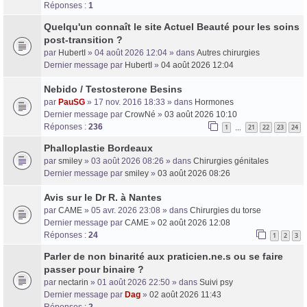
Réponses :
1
Quelqu'un connaît le site Actuel Beauté pour les soins
post-transition ?
par
HubertI
» 04 août 2026 12:04 » dans
Autres chirurgies
Dernier message par
HubertI
»
04 août 2026 12:04
Nebido / Testosterone Besins
par
PauSG
» 17 nov. 2016 18:33 » dans
Hormones
Dernier message par
CrowNé
»
03 août 2026 10:10
Réponses :
236
1
21
22
23
24
…
Phalloplastie Bordeaux
par
smiley
» 03 août 2026 08:26 » dans
Chirurgies génitales
Dernier message par
smiley
»
03 août 2026 08:26
Avis sur le Dr R. à Nantes
par
CAME
» 05 avr. 2026 23:08 » dans
Chirurgies du torse
Dernier message par
CAME
»
02 août 2026 12:08
Réponses :
24
1
2
3
Parler de non binarité aux praticien.ne.s ou se faire
passer pour binaire ?
par
nectarin
» 01 août 2026 22:50 » dans
Suivi psy
Dernier message par
Dag
»
02 août 2026 11:43
Réponses :
2