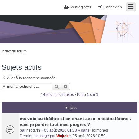
S’enregistrer
Connexion
Index du forum
Sujets actifs
Aller à la recherche avancée
Rechercher
Recherche avancée
14 résultats trouvés • Page
1
sur
1
Sujets
Trans District
ma voix au théâtre et en chant avec la testostérone :
Forum d'information sur les transidentités masculines FtM/FtX/Ft*
vais-je perdre tout mes progrès ?
par
nectarin
» 05 août 2026 01:18 » dans
Hormones
Dernier message par
Wojtek
»
05 août 2026 10:59