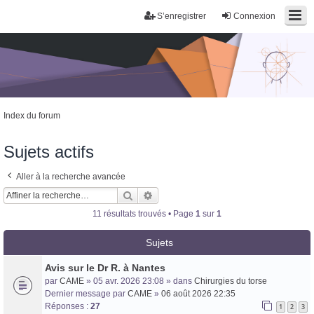
S’enregistrer
Connexion
Index du forum
Sujets actifs
Aller à la recherche avancée
Rechercher
Recherche avancée
11 résultats trouvés • Page
1
sur
1
Trans District
Forum d'information sur les transidentités masculines FtM/FtX/Ft*
Sujets
Avis sur le Dr R. à Nantes
par
CAME
» 05 avr. 2026 23:08 » dans
Chirurgies du torse
Dernier message par
CAME
»
06 août 2026 22:35
Réponses :
27
1
2
3