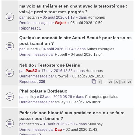
ma voix au théâtre et en chant avec la testostérone :
vais-je perdre tout mes progrès ?
par
nectarin
» 05 août 2026 01:18 » dans
Hormones
Dernier message par
Wojtek
»
05 août 2026 10:59
Réponses :
1
Quelqu'un connaît le site Actuel Beauté pour les soins
post-transition ?
par
HubertI
» 04 août 2026 12:04 » dans
Autres chirurgies
Dernier message par
HubertI
»
04 août 2026 12:04
Nebido / Testosterone Besins
par
PauSG
» 17 nov. 2016 18:33 » dans
Hormones
Dernier message par
CrowNé
»
03 août 2026 10:10
Réponses :
236
1
21
22
23
24
…
Phalloplastie Bordeaux
par
smiley
» 03 août 2026 08:26 » dans
Chirurgies génitales
Dernier message par
smiley
»
03 août 2026 08:26
Parler de non binarité aux praticien.ne.s ou se faire
passer pour binaire ?
par
nectarin
» 01 août 2026 22:50 » dans
Suivi psy
Dernier message par
Dag
»
02 août 2026 11:43
Réponses :
2