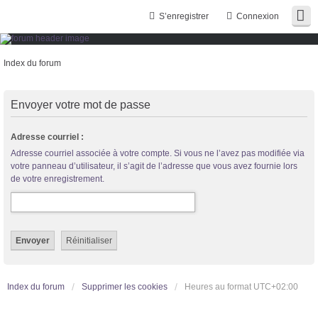
S’enregistrer
Connexion
Index du forum
Envoyer votre mot de passe
Trans District
Adresse courriel :
Forum d'information sur les transidentités masculines FtM/FtX/Ft*
Adresse courriel associée à votre compte. Si vous ne l’avez pas modifiée via
votre panneau d’utilisateur, il s’agit de l’adresse que vous avez fournie lors
de votre enregistrement.
Index du forum
Supprimer les cookies
Heures au format
UTC+02:00