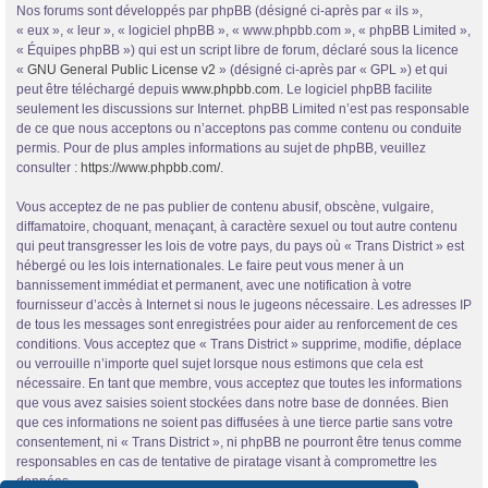
Nos forums sont développés par phpBB (désigné ci-après par « ils »,
« eux », « leur », « logiciel phpBB », « www.phpbb.com », « phpBB Limited »,
« Équipes phpBB ») qui est un script libre de forum, déclaré sous la licence
«
GNU General Public License v2
» (désigné ci-après par « GPL ») et qui
peut être téléchargé depuis
www.phpbb.com
. Le logiciel phpBB facilite
seulement les discussions sur Internet. phpBB Limited n’est pas responsable
de ce que nous acceptons ou n’acceptons pas comme contenu ou conduite
permis. Pour de plus amples informations au sujet de phpBB, veuillez
consulter :
https://www.phpbb.com/
.
Vous acceptez de ne pas publier de contenu abusif, obscène, vulgaire,
diffamatoire, choquant, menaçant, à caractère sexuel ou tout autre contenu
qui peut transgresser les lois de votre pays, du pays où « Trans District » est
hébergé ou les lois internationales. Le faire peut vous mener à un
bannissement immédiat et permanent, avec une notification à votre
fournisseur d’accès à Internet si nous le jugeons nécessaire. Les adresses IP
de tous les messages sont enregistrées pour aider au renforcement de ces
conditions. Vous acceptez que « Trans District » supprime, modifie, déplace
ou verrouille n’importe quel sujet lorsque nous estimons que cela est
nécessaire. En tant que membre, vous acceptez que toutes les informations
que vous avez saisies soient stockées dans notre base de données. Bien
que ces informations ne soient pas diffusées à une tierce partie sans votre
consentement, ni « Trans District », ni phpBB ne pourront être tenus comme
responsables en cas de tentative de piratage visant à compromettre les
données.